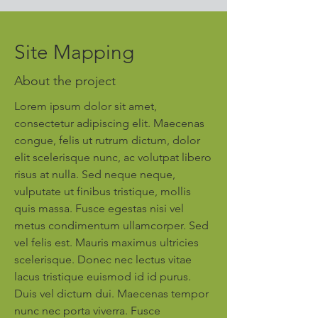
Site Mapping
About the project
Lorem ipsum dolor sit amet,
consectetur adipiscing elit. Maecenas
congue, felis ut rutrum dictum, dolor
elit scelerisque nunc, ac volutpat libero
risus at nulla. Sed neque neque,
vulputate ut finibus tristique, mollis
quis massa. Fusce egestas nisi vel
metus condimentum ullamcorper. Sed
vel felis est. Mauris maximus ultricies
scelerisque. Donec nec lectus vitae
lacus tristique euismod id id purus.
Duis vel dictum dui. Maecenas tempor
nunc nec porta viverra. Fusce