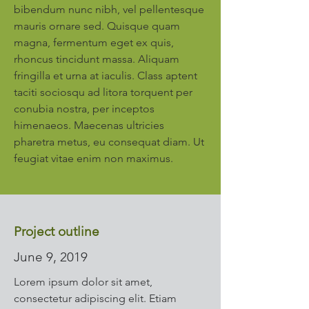
bibendum nunc nibh, vel pellentesque
mauris ornare sed. Quisque quam
magna, fermentum eget ex quis,
rhoncus tincidunt massa. Aliquam
fringilla et urna at iaculis. Class aptent
taciti sociosqu ad litora torquent per
conubia nostra, per inceptos
himenaeos. Maecenas ultricies
pharetra metus, eu consequat diam. Ut
feugiat vitae enim non maximus.
Project outline
June 9, 2019
Lorem ipsum dolor sit amet,
consectetur adipiscing elit. Etiam