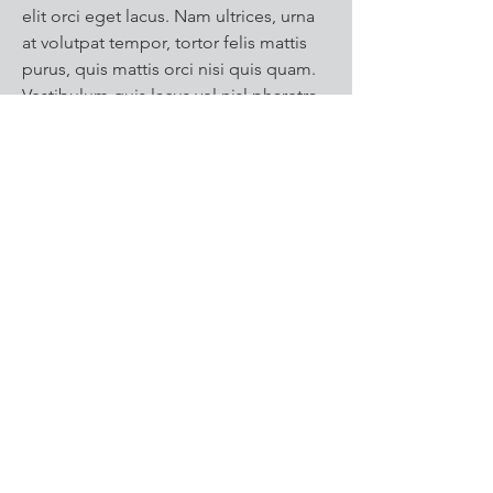
elit orci eget lacus. Nam ultrices, urna
at volutpat tempor, tortor felis mattis
purus, quis mattis orci nisi quis quam.
Vestibulum quis lacus vel nisl pharetra
aliquam eget fermentum diam.
Get in Touch
Results
June 9, 2019
Lorem ipsum dolor sit amet,
consectetur adipiscing elit. Etiam
convallis, dui venenatis mattis laoreet,
mi lorem luctus lorem, vitae pulvinar
elit orci eget lacus. Nam ultrices, urna
at volutpat tempor, tortor felis mattis